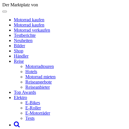
Der Marktplatz von
Motorrad kaufen
Motorrad kaufen
Motorrad verkaufen
Testberichte
Neuheiten
Bilder
Shop
Händler
Reise
Motorradtouren
Hotels
Motorrad mieten
Reiseangebote
Reiseanbieter
Top Awards
Elektro
E-Bikes
E-Roller
E-Motorräder
Tests