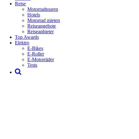
Reise
Motorradtouren
Hotels
Motorrad mieten
Reiseangebote
Reiseanbieter
Top Awards
Elektro
E-Bikes
E-Roller
E-Motorräder
Tests