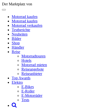
Der Marktplatz von
Motorrad kaufen
Motorrad kaufen
Motorrad verkaufen
Testberichte
Neuheiten
Bilder
Shop
Händler
Reise
Motorradtouren
Hotels
Motorrad mieten
Reiseangebote
Reiseanbieter
Top Awards
Elektro
E-Bikes
E-Roller
E-Motorräder
Tests