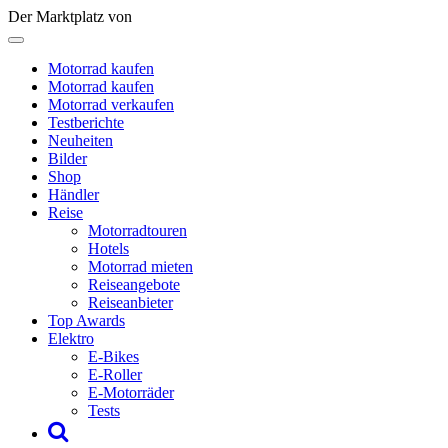
Der Marktplatz von
Motorrad kaufen
Motorrad kaufen
Motorrad verkaufen
Testberichte
Neuheiten
Bilder
Shop
Händler
Reise
Motorradtouren
Hotels
Motorrad mieten
Reiseangebote
Reiseanbieter
Top Awards
Elektro
E-Bikes
E-Roller
E-Motorräder
Tests