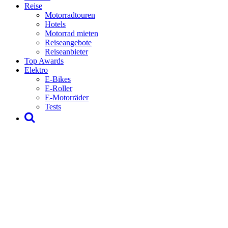
Reise
Motorradtouren
Hotels
Motorrad mieten
Reiseangebote
Reiseanbieter
Top Awards
Elektro
E-Bikes
E-Roller
E-Motorräder
Tests