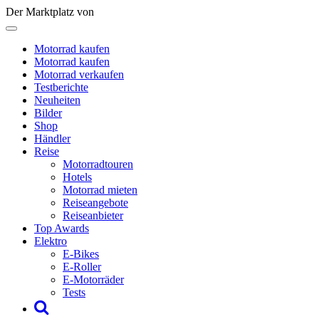
Der Marktplatz von
Motorrad kaufen
Motorrad kaufen
Motorrad verkaufen
Testberichte
Neuheiten
Bilder
Shop
Händler
Reise
Motorradtouren
Hotels
Motorrad mieten
Reiseangebote
Reiseanbieter
Top Awards
Elektro
E-Bikes
E-Roller
E-Motorräder
Tests