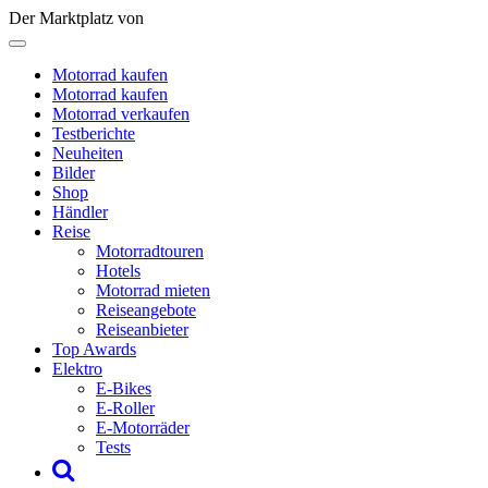
Der Marktplatz von
Motorrad kaufen
Motorrad kaufen
Motorrad verkaufen
Testberichte
Neuheiten
Bilder
Shop
Händler
Reise
Motorradtouren
Hotels
Motorrad mieten
Reiseangebote
Reiseanbieter
Top Awards
Elektro
E-Bikes
E-Roller
E-Motorräder
Tests