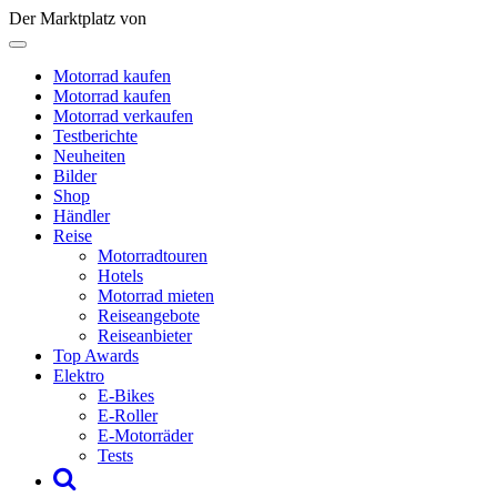
Der Marktplatz von
Motorrad kaufen
Motorrad kaufen
Motorrad verkaufen
Testberichte
Neuheiten
Bilder
Shop
Händler
Reise
Motorradtouren
Hotels
Motorrad mieten
Reiseangebote
Reiseanbieter
Top Awards
Elektro
E-Bikes
E-Roller
E-Motorräder
Tests