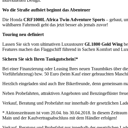
individuellen Design.
Wo die Straße aufhört beginnt das Abenteuer
Die Honda
CRF1000L Africa Twin Adventure Sports
– gebaut, um
wählbaren Fahrmodi geht das jetzt besser als jemals zuvor!
Touring neu definiert
Lassen Sie sich vom ultimativen Luxustourer
GL1800 Gold Wing
be
Features machen das Flaggschiff führend in Sachen Komfort und Lux
Sichern Sie sich Ihren Tankgutschein!*
Bei einer Finanzierung oder Leasing Ihres neuen Traumbikes über d
Vorführfahrzeug) bzw. 50 Euro (beim Kauf einer gebrauchten Maschi
Herzlich eingeladen sind auch Ihre Bikerfreunde, denn gemeinsam mac
Neben Probefahrten, attraktiven Angeboten und Benzingeflüster freu
Verkauf, Beratung und Probefahrt nur innerhalb der gesetzlichen Lad
* Aktionszeitraum ist vom 20.04. bis 30.04.2018. In diesem Zeitra
Main und der Kaufvertragsabschluss mit dem Händler erfolgen!
Verkauf, Beratung und Probefahrt nur innerhalb der gesetzlichen Lad