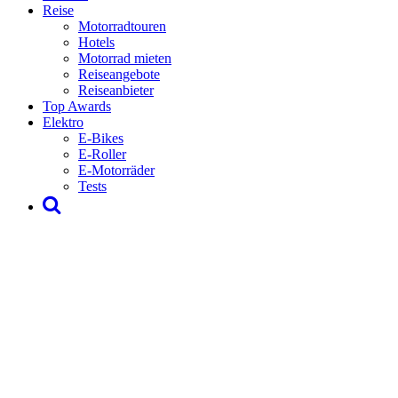
Reise
Motorradtouren
Hotels
Motorrad mieten
Reiseangebote
Reiseanbieter
Top Awards
Elektro
E-Bikes
E-Roller
E-Motorräder
Tests