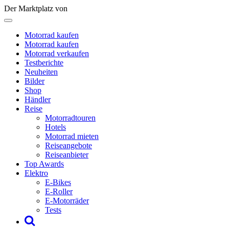
Der Marktplatz von
Motorrad kaufen
Motorrad kaufen
Motorrad verkaufen
Testberichte
Neuheiten
Bilder
Shop
Händler
Reise
Motorradtouren
Hotels
Motorrad mieten
Reiseangebote
Reiseanbieter
Top Awards
Elektro
E-Bikes
E-Roller
E-Motorräder
Tests