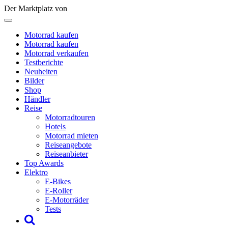
Der Marktplatz von
Motorrad kaufen
Motorrad kaufen
Motorrad verkaufen
Testberichte
Neuheiten
Bilder
Shop
Händler
Reise
Motorradtouren
Hotels
Motorrad mieten
Reiseangebote
Reiseanbieter
Top Awards
Elektro
E-Bikes
E-Roller
E-Motorräder
Tests