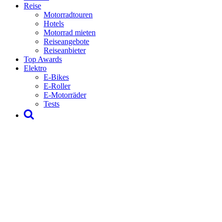
Reise
Motorradtouren
Hotels
Motorrad mieten
Reiseangebote
Reiseanbieter
Top Awards
Elektro
E-Bikes
E-Roller
E-Motorräder
Tests