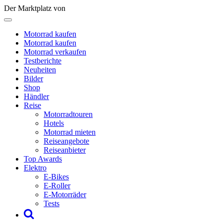
Der Marktplatz von
Motorrad kaufen
Motorrad kaufen
Motorrad verkaufen
Testberichte
Neuheiten
Bilder
Shop
Händler
Reise
Motorradtouren
Hotels
Motorrad mieten
Reiseangebote
Reiseanbieter
Top Awards
Elektro
E-Bikes
E-Roller
E-Motorräder
Tests