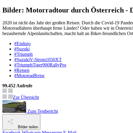
Bilder: Motorradtour durch Österreich -
2020 ist nicht das Jahr der großen Reisen. Durch die Covid-19 Pan
Motorradfahren überhaupt ferne Länder? Oder haben wir in Österreic
bezaubernde Alpenlandschaften, macht halt an Biker-freundlichen Or
#Enduro
#Suzuki
#Triumph
#SuzukiV-Strom1050XT
#TriumphTiger900RallyPro
#Reisen
#MotorradReise
99.452 Aufrufe
Zur Übersicht
Zum Testbericht
Bilder teilen
Facebook
Whatsapp
Messenger
E-Mail