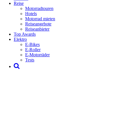
Reise
Motorradtouren
Hotels
Motorrad mieten
Reiseangebote
Reiseanbieter
Top Awards
Elektro
E-Bikes
E-Roller
E-Motorräder
Tests