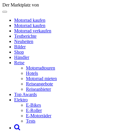
Der Marktplatz von
Motorrad kaufen
Motorrad kaufen
Motorrad verkaufen
Testberichte
Neuheiten
Bilder
Shop
Händler
Reise
Motorradtouren
Hotels
Motorrad mieten
Reiseangebote
Reiseanbieter
Top Awards
Elektro
E-Bikes
E-Roller
E-Motorräder
Tests