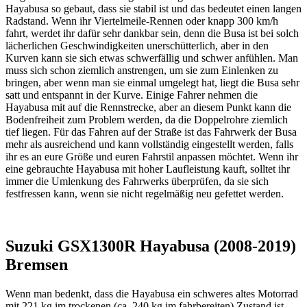
Hayabusa so gebaut, dass sie stabil ist und das bedeutet einen langen
Radstand. Wenn ihr Viertelmeile-Rennen oder knapp 300 km/h
fahrt, werdet ihr dafür sehr dankbar sein, denn die Busa ist bei solch
lächerlichen Geschwindigkeiten unerschütterlich, aber in den
Kurven kann sie sich etwas schwerfällig und schwer anfühlen. Man
muss sich schon ziemlich anstrengen, um sie zum Einlenken zu
bringen, aber wenn man sie einmal umgelegt hat, liegt die Busa sehr
satt und entspannt in der Kurve. Einige Fahrer nehmen die
Hayabusa mit auf die Rennstrecke, aber an diesem Punkt kann die
Bodenfreiheit zum Problem werden, da die Doppelrohre ziemlich
tief liegen. Für das Fahren auf der Straße ist das Fahrwerk der Busa
mehr als ausreichend und kann vollständig eingestellt werden, falls
ihr es an eure Größe und euren Fahrstil anpassen möchtet. Wenn ihr
eine gebrauchte Hayabusa mit hoher Laufleistung kauft, solltet ihr
immer die Umlenkung des Fahrwerks überprüfen, da sie sich
festfressen kann, wenn sie nicht regelmäßig neu gefettet werden.
Suzuki GSX1300R Hayabusa (2008-2019)
Bremsen
Wenn man bedenkt, dass die Hayabusa ein schweres altes Motorrad
mit 221 kg im trockenen (ca. 240 kg im fahrbereiten) Zustand ist