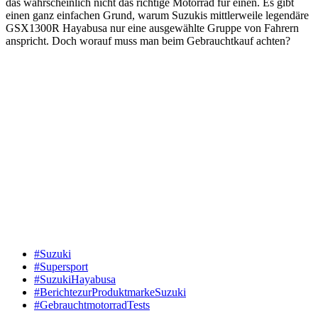
das wahrscheinlich nicht das richtige Motorrad für einen. Es gibt
einen ganz einfachen Grund, warum Suzukis mittlerweile legendäre
GSX1300R Hayabusa nur eine ausgewählte Gruppe von Fahrern
anspricht. Doch worauf muss man beim Gebrauchtkauf achten?
#Suzuki
#Supersport
#SuzukiHayabusa
#BerichtezurProduktmarkeSuzuki
#GebrauchtmotorradTests