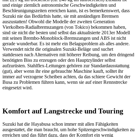
und einige ziemlich astronomische Geschwindigkeiten und
Beschleunigungszeiten erreichen kann, ist es bemerkenswert, dass
Suzuki nie das Bedürfnis hatte, sie mit anständigen Bremsen
auszustatten! Obwohl die Modelle der zweiten Generation
Vierkolben-Radialbremszangen (von Tokico) bekommen haben,
sind sie nicht die besten und selbst das aktualisierte 2013er Modell
mit seinen Brembo-Monoblock-Bremszangen und ABS ist nicht
gerade wunderbar. Es ist mehr ein Belagsproblem als alles andere.
Verwendet nicht die originalen Suzuki-Beläge und suchet
stattdessen nach Alternativen mit höherer Reibung, um den dringend
benötigten Biss zu erzeugen oder den Hauptzylinder selbst
aufzurüsten. Stahlflex-Leitungen gehören zur Standardausstattung
(gut), aber wenn ihr eine gebrauchte Maschine kauft, solltet ihr
immer auf verzogene Scheiben achten, da das schiere Gewicht der
Busa zu Problemen führen kann, wenn sie auf einer Rennstrecke
eingesetzt wird.
Komfort auf Langstrecke und Touring
Suzuki hat die Hayabusa schon immer mit allen Fähigkeiten
ausgestattet, die man braucht, um hohe Spitzengeschwindigkeiten zu
erreichen und das führt dazu, dass der Komfort ein wenig