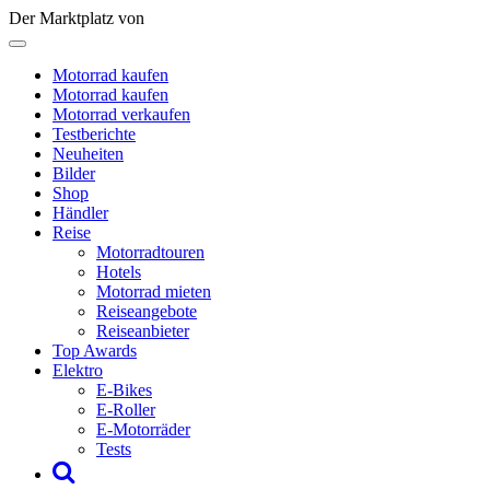
Der Marktplatz von
Motorrad kaufen
Motorrad kaufen
Motorrad verkaufen
Testberichte
Neuheiten
Bilder
Shop
Händler
Reise
Motorradtouren
Hotels
Motorrad mieten
Reiseangebote
Reiseanbieter
Top Awards
Elektro
E-Bikes
E-Roller
E-Motorräder
Tests