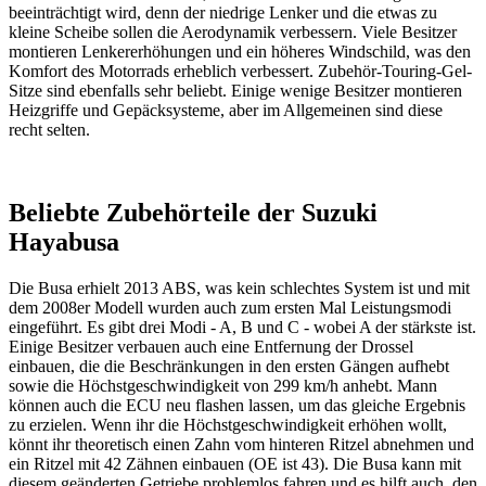
beeinträchtigt wird, denn der niedrige Lenker und die etwas zu
kleine Scheibe sollen die Aerodynamik verbessern. Viele Besitzer
montieren Lenkererhöhungen und ein höheres Windschild, was den
Komfort des Motorrads erheblich verbessert. Zubehör-Touring-Gel-
Sitze sind ebenfalls sehr beliebt. Einige wenige Besitzer montieren
Heizgriffe und Gepäcksysteme, aber im Allgemeinen sind diese
recht selten.
Beliebte Zubehörteile der Suzuki
Hayabusa
Die Busa erhielt 2013 ABS, was kein schlechtes System ist und mit
dem 2008er Modell wurden auch zum ersten Mal Leistungsmodi
eingeführt. Es gibt drei Modi - A, B und C - wobei A der stärkste ist.
Einige Besitzer verbauen auch eine Entfernung der Drossel
einbauen, die die Beschränkungen in den ersten Gängen aufhebt
sowie die Höchstgeschwindigkeit von 299 km/h anhebt. Mann
können auch die ECU neu flashen lassen, um das gleiche Ergebnis
zu erzielen. Wenn ihr die Höchstgeschwindigkeit erhöhen wollt,
könnt ihr theoretisch einen Zahn vom hinteren Ritzel abnehmen und
ein Ritzel mit 42 Zähnen einbauen (OE ist 43). Die Busa kann mit
diesem geänderten Getriebe problemlos fahren und es hilft auch, den