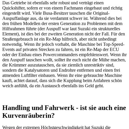
Das Getriebe ist ebenfalls sehr robust und verträgt einen
Quickshifter, sofern er von einem Fachmann eingebaut und richtig
eingestellt wird. Viele Busa-Besitzer tauschen die Original-
Auspuffanlage aus, da sie verdammt schwer ist. Während dies bei
den frühen Modellen der ersten Generation zu Problemen mit dem
Hilfsrahmen führte (der Auspuff war laut Suzuki ein strukturelles
Element), ist dies bei der zweiten Generation nicht der Fall. Für den
Straßengebrauch ist ein Re-Map hilfreich, aber nicht unbedingt
notwendig. Wenn ihr jedoch vorhabt, die Maschine bei Top-Speed-
Events auf privaten Strecken zu fahren, ist ein Re-Map der ECU
oder der Einbau eines Powercommanders empfehlenswert. Wenn ihr
den Auspuff tauschen wollt, solltet ihr euch nicht die Mühe machen,
die Krümmer auszutauschen, da sie ziemlich unrestriktiv sind,
sondern die Katalysatoren und Endrohre entfernen und einen frei
atmenden Luftfilter einbauen. Wenn ihr eine gebrauchte Maschine
kauft, achtet darauf, dass sich die Kupplung beim Anfahren schön
weich anfühlt, da ein Austausch ebenfalls ins Geld geht.
Handling und Fahrwerk - ist sie auch eine
Kurvenräuberin?
Wegen der extremen Höchstgeschwindigkeit hat Suzuki die