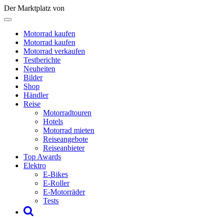
Der Marktplatz von
Motorrad kaufen
Motorrad kaufen
Motorrad verkaufen
Testberichte
Neuheiten
Bilder
Shop
Händler
Reise
Motorradtouren
Hotels
Motorrad mieten
Reiseangebote
Reiseanbieter
Top Awards
Elektro
E-Bikes
E-Roller
E-Motorräder
Tests