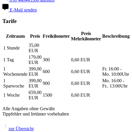
E-Mail senden
Tarife
Preis
Zeitraum
Preis
Freikilometer
Beschreibung
Mehrkilometer
35,00
1 Stunde
EUR
179,00
1 Tag
300
0,60 EUR
EUR
1
399,00
Fr. 16:00 -
600
0,60 EUR
Wochenende
EUR
Mo. 10:00Uhr
1
399,00
Mo. 16:00 -
900
0,60 EUR
Sparwoche
EUR
Fr.. 13:00Uhr
659,00
1 Woche
1500
0,60 EUR
EUR
Alle Angaben ohne Gewähr
Tippfehler und Irrtümer vorbehalten
zur Übersicht