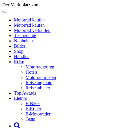
Der Marktplatz von
Motorrad kaufen
Motorrad kaufen
Motorrad verkaufen
Testberichte
Neuheiten
Bilder
Shop
Händler
Reise
Motorradtouren
Hotels
Motorrad mieten
Reiseangebote
Reiseanbieter
Top Awards
Elektro
E-Bikes
E-Roller
E-Motorräder
Tests