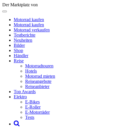
Der Marktplatz von
Motorrad kaufen
Motorrad kaufen
Motorrad verkaufen
Testberichte
Neuheiten
Bilder
Shop
Händler
Reise
Motorradtouren
Hotels
Motorrad mieten
Reiseangebote
Reiseanbieter
Top Awards
Elektro
E-Bikes
E-Roller
E-Motorräder
Tests