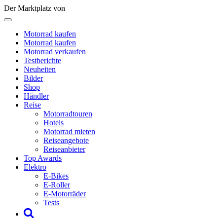
Der Marktplatz von
Motorrad kaufen
Motorrad kaufen
Motorrad verkaufen
Testberichte
Neuheiten
Bilder
Shop
Händler
Reise
Motorradtouren
Hotels
Motorrad mieten
Reiseangebote
Reiseanbieter
Top Awards
Elektro
E-Bikes
E-Roller
E-Motorräder
Tests