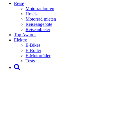
Reise
Motorradtouren
Hotels
Motorrad mieten
Reiseangebote
Reiseanbieter
Top Awards
Elektro
E-Bikes
E-Roller
E-Motorräder
Tests