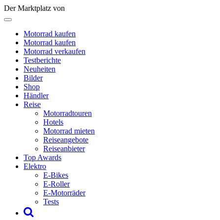
Der Marktplatz von
Motorrad kaufen
Motorrad kaufen
Motorrad verkaufen
Testberichte
Neuheiten
Bilder
Shop
Händler
Reise
Motorradtouren
Hotels
Motorrad mieten
Reiseangebote
Reiseanbieter
Top Awards
Elektro
E-Bikes
E-Roller
E-Motorräder
Tests