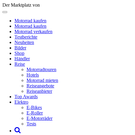
Der Marktplatz von
Motorrad kaufen
Motorrad kaufen
Motorrad verkaufen
Testberichte
Neuheiten
Bilder
Shop
Händler
Reise
Motorradtouren
Hotels
Motorrad mieten
Reiseangebote
Reiseanbieter
Top Awards
Elektro
E-Bikes
E-Roller
E-Motorräder
Tests