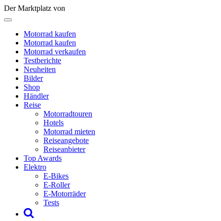
Der Marktplatz von
Motorrad kaufen
Motorrad kaufen
Motorrad verkaufen
Testberichte
Neuheiten
Bilder
Shop
Händler
Reise
Motorradtouren
Hotels
Motorrad mieten
Reiseangebote
Reiseanbieter
Top Awards
Elektro
E-Bikes
E-Roller
E-Motorräder
Tests