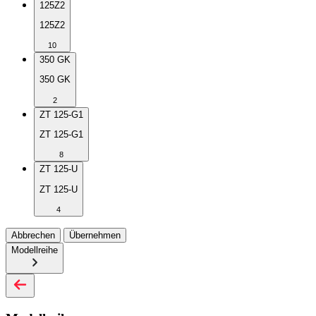
125Z2
125Z2
10
350 GK
350 GK
2
ZT 125-G1
ZT 125-G1
8
ZT 125-U
ZT 125-U
4
Abbrechen
Übernehmen
Modellreihe