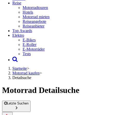
Reise
Motorradtouren
Hotels
Motorrad mieten
Reiseangebote
Reiseanbieter
Top Awards
Elektro
E-Bikes
E-Roller
E-Motorräder
Tests
Startseite
>
Motorrad kaufen
>
Detailsuche
Motorrad Detailsuche
Letzte Suchen