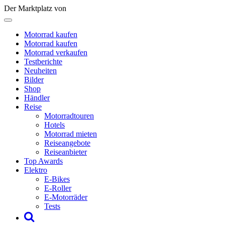
Der Marktplatz von
Motorrad kaufen
Motorrad kaufen
Motorrad verkaufen
Testberichte
Neuheiten
Bilder
Shop
Händler
Reise
Motorradtouren
Hotels
Motorrad mieten
Reiseangebote
Reiseanbieter
Top Awards
Elektro
E-Bikes
E-Roller
E-Motorräder
Tests