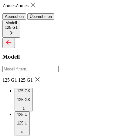
Zontes
Zontes
Abbrechen
Übernehmen
Modell
125 G1
Modell
125 G1
125 G1
125 GK
125 GK
1
125 U
125 U
6