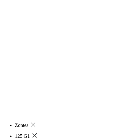
Zontes
125 G1