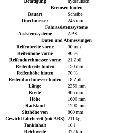
Betätigung
hydraulisch
Bremsen hinten
Bauart
Scheibe
Durchmesser
245 mm
Fahrassistenzsysteme
Assistenzsysteme
ABS
Daten und Abmessungen
Reifenbreite vorne
90 mm
Reifenhöhe vorne
90 %
Reifendurchmesser vorne
21 Zoll
Reifenbreite hinten
150 mm
Reifenhöhe hinten
70 %
Reifendurchmesser hinten
18 Zoll
Länge
2350 mm
Breite
905 mm
Höhe
1600 mm
Radstand
1590 mm
Sitzhöhe von
860 mm
Gewicht fahrbereit (mit ABS)
211 kg
Tankinhalt
16 l
Reichweite
372 km