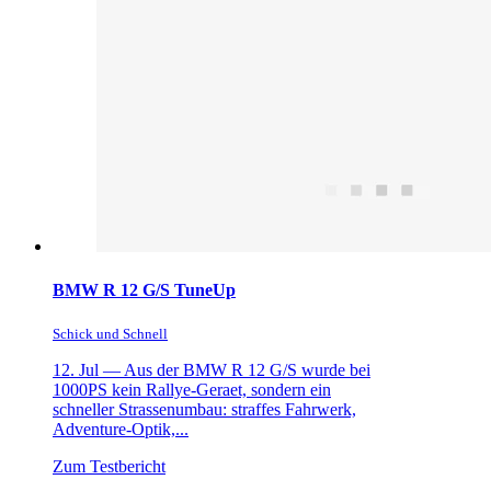
BMW R 12 G/S TuneUp
Schick und Schnell
12. Jul —
Aus der BMW R 12 G/S wurde bei
1000PS kein Rallye-Geraet, sondern ein
schneller Strassenumbau: straffes Fahrwerk,
Adventure-Optik,...
Zum Testbericht