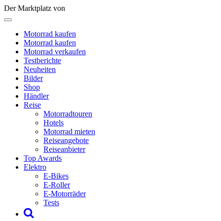
Der Marktplatz von
Motorrad kaufen
Motorrad kaufen
Motorrad verkaufen
Testberichte
Neuheiten
Bilder
Shop
Händler
Reise
Motorradtouren
Hotels
Motorrad mieten
Reiseangebote
Reiseanbieter
Top Awards
Elektro
E-Bikes
E-Roller
E-Motorräder
Tests