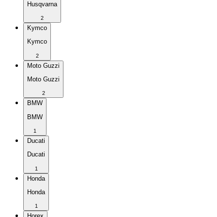
Husqvarna
2
Kymco
Kymco
2
Moto Guzzi
Moto Guzzi
2
BMW
BMW
1
Ducati
Ducati
1
Honda
Honda
1
Horex