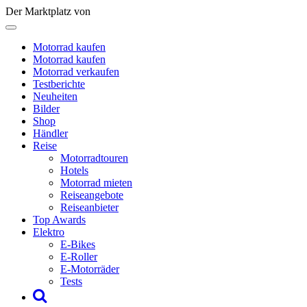
Der Marktplatz von
Motorrad kaufen
Motorrad kaufen
Motorrad verkaufen
Testberichte
Neuheiten
Bilder
Shop
Händler
Reise
Motorradtouren
Hotels
Motorrad mieten
Reiseangebote
Reiseanbieter
Top Awards
Elektro
E-Bikes
E-Roller
E-Motorräder
Tests