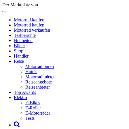
Der Marktplatz von
Motorrad kaufen
Motorrad kaufen
Motorrad verkaufen
Testberichte
Neuheiten
Bilder
Shop
Händler
Reise
Motorradtouren
Hotels
Motorrad mieten
Reiseangebote
Reiseanbieter
Top Awards
Elektro
E-Bikes
E-Roller
E-Motorräder
Tests