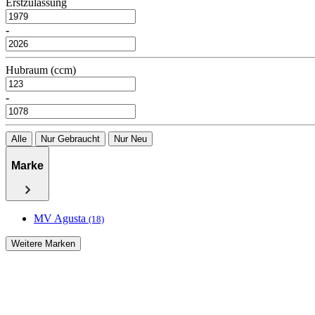
Erstzulassung
-
Hubraum (ccm)
-
Alle
Nur Gebraucht
Nur Neu
Marke
MV Agusta
(18)
Weitere Marken