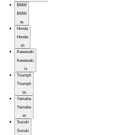
BMW
BMW
95
Honda
Honda
83
Kawasaki
Kawasaki
74
Triumph
Triumph
58
Yamaha
Yamaha
49
Suzuki
Suzuki