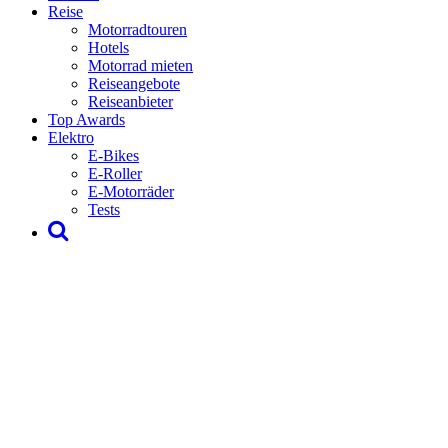
Reise
Motorradtouren
Hotels
Motorrad mieten
Reiseangebote
Reiseanbieter
Top Awards
Elektro
E-Bikes
E-Roller
E-Motorräder
Tests