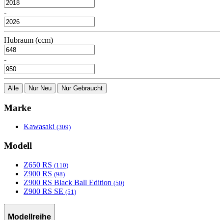
-
Hubraum (ccm)
-
Alle
Nur Neu
Nur Gebraucht
Marke
Kawasaki
(309)
Modell
Z650 RS
(110)
Z900 RS
(98)
Z900 RS Black Ball Edition
(50)
Z900 RS SE
(51)
Modellreihe