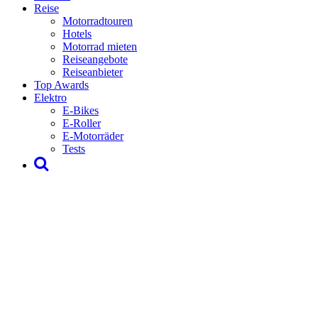
Reise
Motorradtouren
Hotels
Motorrad mieten
Reiseangebote
Reiseanbieter
Top Awards
Elektro
E-Bikes
E-Roller
E-Motorräder
Tests