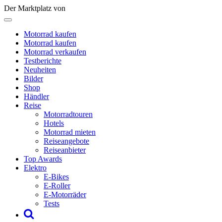
Der Marktplatz von
Motorrad kaufen
Motorrad kaufen
Motorrad verkaufen
Testberichte
Neuheiten
Bilder
Shop
Händler
Reise
Motorradtouren
Hotels
Motorrad mieten
Reiseangebote
Reiseanbieter
Top Awards
Elektro
E-Bikes
E-Roller
E-Motorräder
Tests