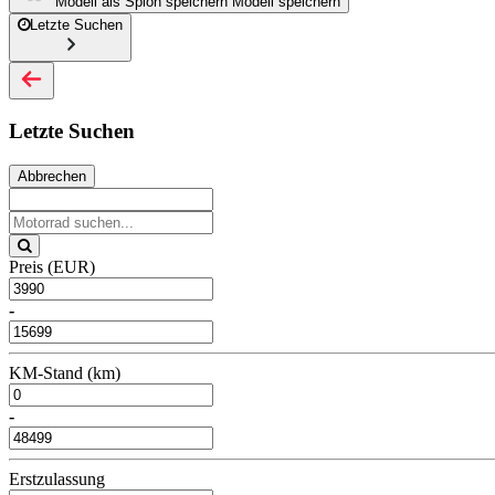
Modell als Spion speichern
Modell speichern
Letzte Suchen
Letzte Suchen
Abbrechen
Preis (EUR)
-
KM-Stand (km)
-
Erstzulassung