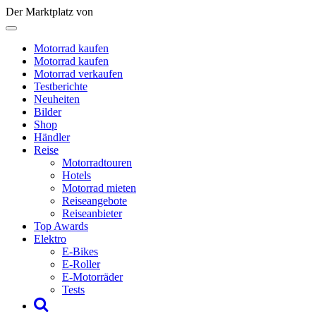
Der Marktplatz von
Motorrad kaufen
Motorrad kaufen
Motorrad verkaufen
Testberichte
Neuheiten
Bilder
Shop
Händler
Reise
Motorradtouren
Hotels
Motorrad mieten
Reiseangebote
Reiseanbieter
Top Awards
Elektro
E-Bikes
E-Roller
E-Motorräder
Tests