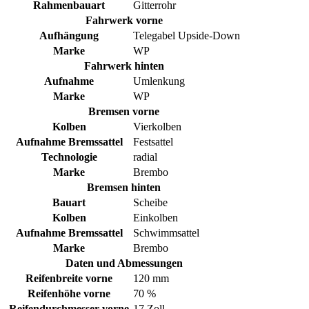
Rahmenbauart
Gitterrohr
Fahrwerk vorne
Aufhängung
Telegabel Upside-Down
Marke
WP
Fahrwerk hinten
Aufnahme
Umlenkung
Marke
WP
Bremsen vorne
Kolben
Vierkolben
Aufnahme Bremssattel
Festsattel
Technologie
radial
Marke
Brembo
Bremsen hinten
Bauart
Scheibe
Kolben
Einkolben
Aufnahme Bremssattel
Schwimmsattel
Marke
Brembo
Daten und Abmessungen
Reifenbreite vorne
120 mm
Reifenhöhe vorne
70 %
Reifendurchmesser vorne
17 Zoll