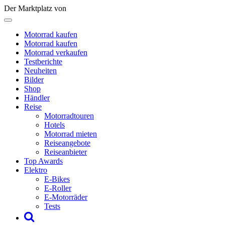
Der Marktplatz von
Motorrad kaufen
Motorrad kaufen
Motorrad verkaufen
Testberichte
Neuheiten
Bilder
Shop
Händler
Reise
Motorradtouren
Hotels
Motorrad mieten
Reiseangebote
Reiseanbieter
Top Awards
Elektro
E-Bikes
E-Roller
E-Motorräder
Tests