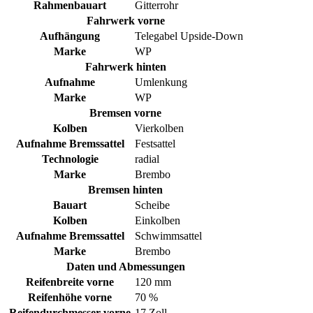
Rahmenbauart
Gitterrohr
Fahrwerk vorne
Aufhängung
Telegabel Upside-Down
Marke
WP
Fahrwerk hinten
Aufnahme
Umlenkung
Marke
WP
Bremsen vorne
Kolben
Vierkolben
Aufnahme Bremssattel
Festsattel
Technologie
radial
Marke
Brembo
Bremsen hinten
Bauart
Scheibe
Kolben
Einkolben
Aufnahme Bremssattel
Schwimmsattel
Marke
Brembo
Daten und Abmessungen
Reifenbreite vorne
120 mm
Reifenhöhe vorne
70 %
Reifendurchmesser vorne
17 Zoll