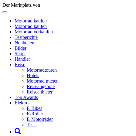
Der Marktplatz von
Motorrad kaufen
Motorrad kaufen
Motorrad verkaufen
Testberichte
Neuheiten
Bilder
Shop
Händler
Reise
Motorradtouren
Hotels
Motorrad mieten
Reiseangebote
Reiseanbieter
Top Awards
Elektro
E-Bikes
E-Roller
E-Motorräder
Tests