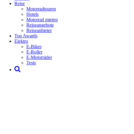
Reise
Motorradtouren
Hotels
Motorrad mieten
Reiseangebote
Reiseanbieter
Top Awards
Elektro
E-Bikes
E-Roller
E-Motorräder
Tests