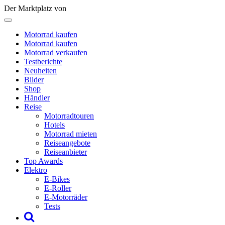
Der Marktplatz von
Motorrad kaufen
Motorrad kaufen
Motorrad verkaufen
Testberichte
Neuheiten
Bilder
Shop
Händler
Reise
Motorradtouren
Hotels
Motorrad mieten
Reiseangebote
Reiseanbieter
Top Awards
Elektro
E-Bikes
E-Roller
E-Motorräder
Tests