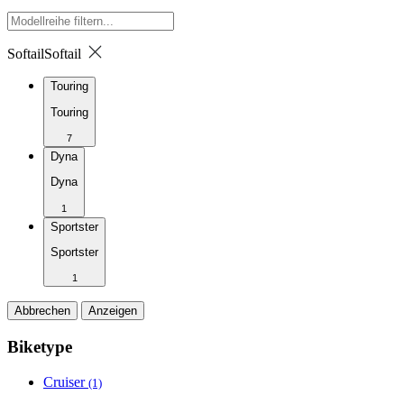
Softail
Softail
Touring
Touring
7
Dyna
Dyna
1
Sportster
Sportster
1
Abbrechen
Anzeigen
Biketype
Cruiser
(1)