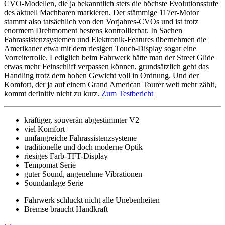
CVO-Modellen, die ja bekanntlich stets die höchste Evolutionsstufe
des aktuell Machbaren markieren. Der stämmige 117er-Motor
stammt also tatsächlich von den Vorjahres-CVOs und ist trotz
enormem Drehmoment bestens kontrollierbar. In Sachen
Fahrassistenzsystemen und Elektronik-Features übernehmen die
Amerikaner etwa mit dem riesigen Touch-Display sogar eine
Vorreiterrolle. Lediglich beim Fahrwerk hätte man der Street Glide
etwas mehr Feinschliff verpassen können, grundsätzlich geht das
Handling trotz dem hohen Gewicht voll in Ordnung. Und der
Komfort, der ja auf einem Grand American Tourer weit mehr zählt,
kommt definitiv nicht zu kurz.
Zum Testbericht
kräftiger, souverän abgestimmter V2
viel Komfort
umfangreiche Fahrassistenzsysteme
traditionelle und doch moderne Optik
riesiges Farb-TFT-Display
Tempomat Serie
guter Sound, angenehme Vibrationen
Soundanlage Serie
Fahrwerk schluckt nicht alle Unebenheiten
Bremse braucht Handkraft