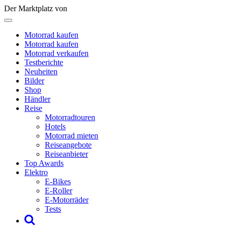
Der Marktplatz von
Motorrad kaufen
Motorrad kaufen
Motorrad verkaufen
Testberichte
Neuheiten
Bilder
Shop
Händler
Reise
Motorradtouren
Hotels
Motorrad mieten
Reiseangebote
Reiseanbieter
Top Awards
Elektro
E-Bikes
E-Roller
E-Motorräder
Tests