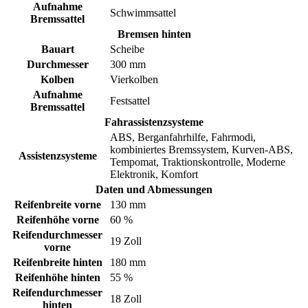
Aufnahme
Schwimmsattel
Bremssattel
Bremsen hinten
Bauart
Scheibe
Durchmesser
300 mm
Kolben
Vierkolben
Aufnahme
Festsattel
Bremssattel
Fahrassistenzsysteme
ABS, Berganfahrhilfe, Fahrmodi,
kombiniertes Bremssystem, Kurven-ABS,
Assistenzsysteme
Tempomat, Traktionskontrolle, Moderne
Elektronik, Komfort
Daten und Abmessungen
Reifenbreite vorne
130 mm
Reifenhöhe vorne
60 %
Reifendurchmesser
19 Zoll
vorne
Reifenbreite hinten
180 mm
Reifenhöhe hinten
55 %
Reifendurchmesser
18 Zoll
hinten