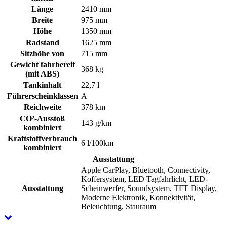
Länge
2410 mm
Breite
975 mm
Höhe
1350 mm
Radstand
1625 mm
Sitzhöhe von
715 mm
Gewicht fahrbereit
368 kg
(mit ABS)
Tankinhalt
22,7 l
Führerscheinklassen
A
Reichweite
378 km
CO²-Ausstoß
143 g/km
kombiniert
Kraftstoffverbrauch
6 l/100km
kombiniert
Ausstattung
Apple CarPlay, Bluetooth, Connectivity,
Koffersystem, LED Tagfahrlicht, LED-
Ausstattung
Scheinwerfer, Soundsystem, TFT Display,
Moderne Elektronik, Konnektivität,
Beleuchtung, Stauraum