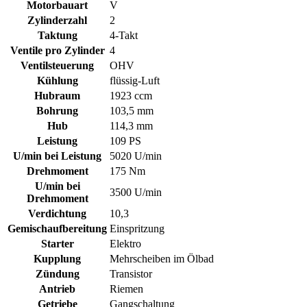
Motorbauart
V
Zylinderzahl
2
Taktung
4-Takt
Ventile pro Zylinder
4
Ventilsteuerung
OHV
Kühlung
flüssig-Luft
Hubraum
1923 ccm
Bohrung
103,5 mm
Hub
114,3 mm
Leistung
109 PS
U/min bei Leistung
5020 U/min
Drehmoment
175 Nm
U/min bei
3500 U/min
Drehmoment
Verdichtung
10,3
Gemischaufbereitung
Einspritzung
Starter
Elektro
Kupplung
Mehrscheiben im Ölbad
Zündung
Transistor
Antrieb
Riemen
Getriebe
Gangschaltung