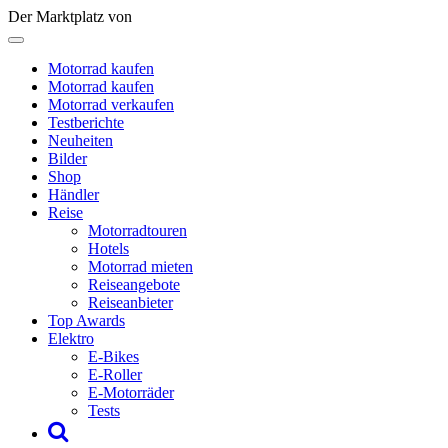
Der Marktplatz von
Motorrad kaufen
Motorrad kaufen
Motorrad verkaufen
Testberichte
Neuheiten
Bilder
Shop
Händler
Reise
Motorradtouren
Hotels
Motorrad mieten
Reiseangebote
Reiseanbieter
Top Awards
Elektro
E-Bikes
E-Roller
E-Motorräder
Tests