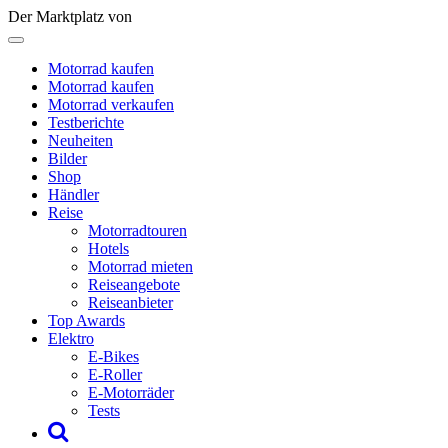
Der Marktplatz von
Motorrad kaufen
Motorrad kaufen
Motorrad verkaufen
Testberichte
Neuheiten
Bilder
Shop
Händler
Reise
Motorradtouren
Hotels
Motorrad mieten
Reiseangebote
Reiseanbieter
Top Awards
Elektro
E-Bikes
E-Roller
E-Motorräder
Tests