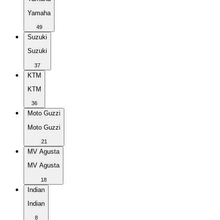
Yamaha
49
Suzuki
Suzuki
37
KTM
KTM
36
Moto Guzzi
Moto Guzzi
21
MV Agusta
MV Agusta
18
Indian
Indian
8