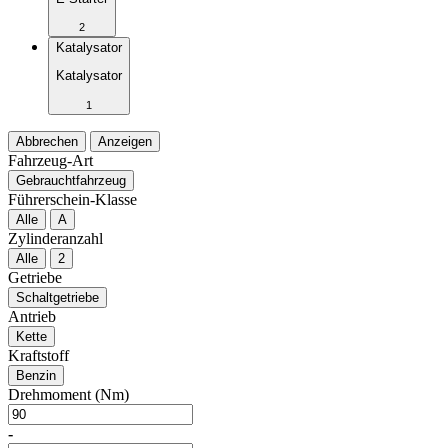
2
Katalysator
Katalysator
1
Abbrechen
Anzeigen
Fahrzeug-Art
Gebrauchtfahrzeug
Führerschein-Klasse
Alle
A
Zylinderanzahl
Alle
2
Getriebe
Schaltgetriebe
Antrieb
Kette
Kraftstoff
Benzin
Drehmoment (Nm)
-