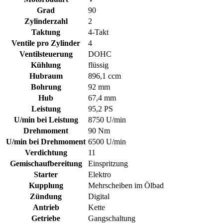
Grad
90
Zylinderzahl
2
Taktung
4-Takt
Ventile pro Zylinder
4
Ventilsteuerung
DOHC
Kühlung
flüssig
Hubraum
896,1 ccm
Bohrung
92 mm
Hub
67,4 mm
Leistung
95,2 PS
U/min bei Leistung
8750 U/min
Drehmoment
90 Nm
U/min bei Drehmoment
6500 U/min
Verdichtung
11
Gemischaufbereitung
Einspritzung
Starter
Elektro
Kupplung
Mehrscheiben im Ölbad
Zündung
Digital
Antrieb
Kette
Getriebe
Gangschaltung