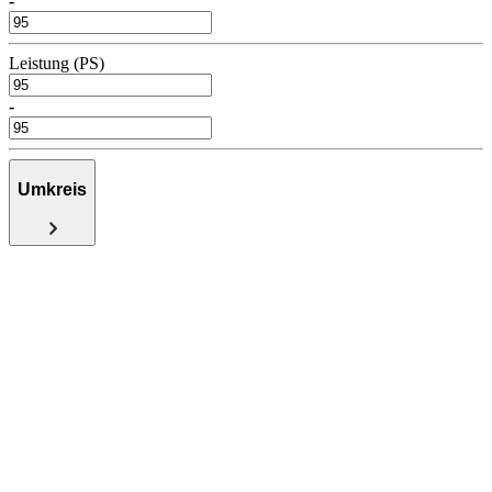
-
Leistung (PS)
-
Umkreis