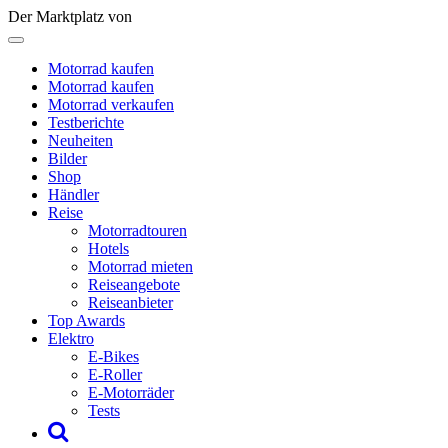
Der Marktplatz von
Motorrad kaufen
Motorrad kaufen
Motorrad verkaufen
Testberichte
Neuheiten
Bilder
Shop
Händler
Reise
Motorradtouren
Hotels
Motorrad mieten
Reiseangebote
Reiseanbieter
Top Awards
Elektro
E-Bikes
E-Roller
E-Motorräder
Tests