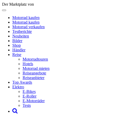
Der Marktplatz von
Motorrad kaufen
Motorrad kaufen
Motorrad verkaufen
Testberichte
Neuheiten
Bilder
Shop
Händler
Reise
Motorradtouren
Hotels
Motorrad mieten
Reiseangebote
Reiseanbieter
Top Awards
Elektro
E-Bikes
E-Roller
E-Motorräder
Tests