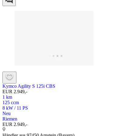
Kymco Agility S 125i CBS
EUR 2.949,-
1 km
125 ccm
8 kW / 11 PS
Neu
Riemen
EUR 2.949,-
Händler aus 97450 Arnstein (Bayern)