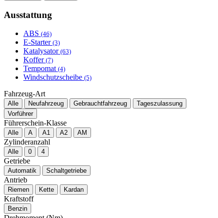
Ausstattung
ABS
(46)
E-Starter
(3)
Katalysator
(63)
Koffer
(7)
Tempomat
(4)
Windschutzscheibe
(5)
Fahrzeug-Art
Alle
Neufahrzeug
Gebrauchtfahrzeug
Tageszulassung
Vorführer
Führerschein-Klasse
Alle
A
A1
A2
AM
Zylinderanzahl
Alle
0
4
Getriebe
Automatik
Schaltgetriebe
Antrieb
Riemen
Kette
Kardan
Kraftstoff
Benzin
Drehmoment (Nm)