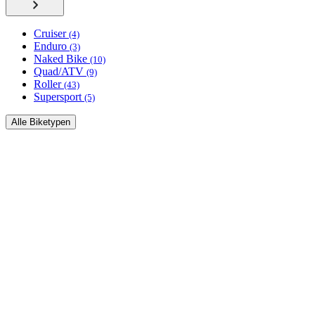
Cruiser
(4)
Enduro
(3)
Naked Bike
(10)
Quad/ATV
(9)
Roller
(43)
Supersport
(5)
Alle Biketypen