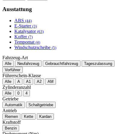
Ausstattung
ABS
(44)
E-Starter
(3)
Katalysator
(63)
Koffer
(7)
Tempomat
(4)
Windschutzscheibe
(5)
Fahrzeug-Art
Alle
Neufahrzeug
Gebrauchtfahrzeug
Tageszulassung
Vorführer
Führerschein-Klasse
Alle
A
A1
A2
AM
Zylinderanzahl
Alle
0
4
Getriebe
Automatik
Schaltgetriebe
Antrieb
Riemen
Kette
Kardan
Kraftstoff
Benzin
Drehmoment (Nm)