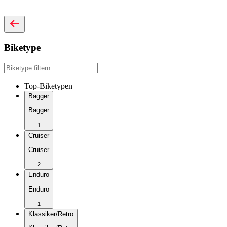
Biketype
Top-Biketypen
Bagger
Bagger
1
Cruiser
Cruiser
2
Enduro
Enduro
1
Klassiker/Retro