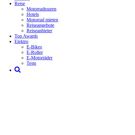
Reise
Motorradtouren
Hotels
Motorrad mieten
Reiseangebote
Reiseanbieter
Top Awards
Elektro
E-Bikes
E-Roller
E-Motorräder
Tests