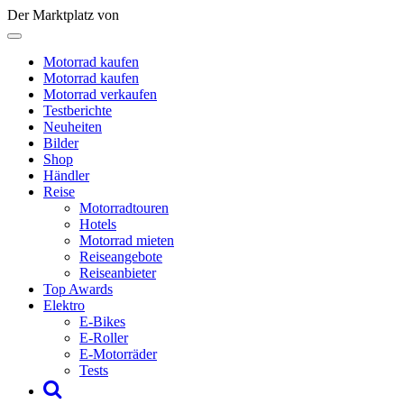
Der Marktplatz von
Motorrad kaufen
Motorrad kaufen
Motorrad verkaufen
Testberichte
Neuheiten
Bilder
Shop
Händler
Reise
Motorradtouren
Hotels
Motorrad mieten
Reiseangebote
Reiseanbieter
Top Awards
Elektro
E-Bikes
E-Roller
E-Motorräder
Tests