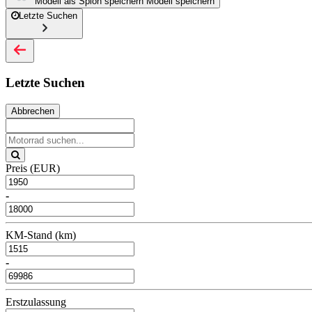
Modell als Spion speichern
Modell speichern
Letzte Suchen
Letzte Suchen
Abbrechen
Preis (EUR)
-
KM-Stand (km)
-
Erstzulassung