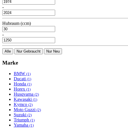
-
Hubraum (ccm)
-
Alle
Nur Gebraucht
Nur Neu
Marke
BMW
(1)
Ducati
(1)
Honda
(1)
Horex
(1)
Husqvarna
(2)
Kawasaki
(1)
Kymco
(2)
Moto Guzzi
(2)
Suzuki
(2)
Triumph
(1)
Yamaha
(1)