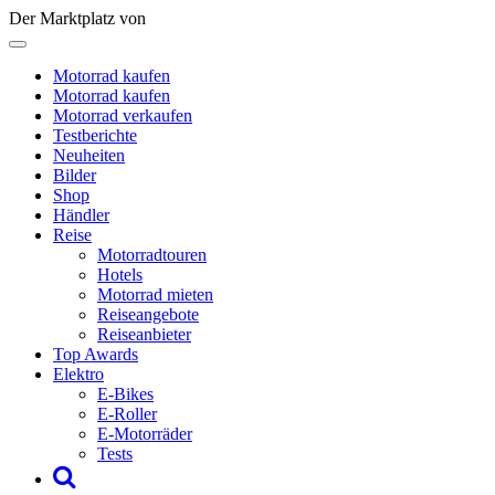
Der Marktplatz von
Motorrad kaufen
Motorrad kaufen
Motorrad verkaufen
Testberichte
Neuheiten
Bilder
Shop
Händler
Reise
Motorradtouren
Hotels
Motorrad mieten
Reiseangebote
Reiseanbieter
Top Awards
Elektro
E-Bikes
E-Roller
E-Motorräder
Tests