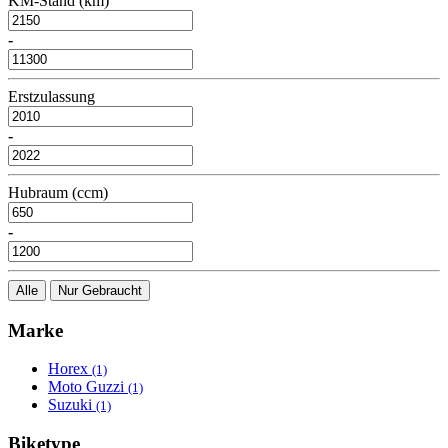
KM-Stand (km)
-
Erstzulassung
-
Hubraum (ccm)
-
Alle
Nur Gebraucht
Marke
Horex
(1)
Moto Guzzi
(1)
Suzuki
(1)
Biketype